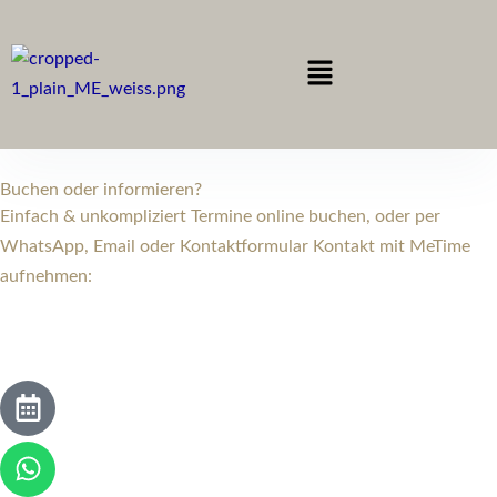
Zum
Inhalt
Menü
springen
Buchen oder informieren?
Einfach & unkompliziert Termine online buchen, oder per
WhatsApp, Email oder Kontaktformular Kontakt mit MeTime
aufnehmen:
C
W
E
I
a
h
n
n
l
a
v
s
e
t
e
t