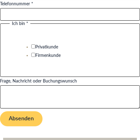
Telefonnummer
*
Ich bin
*
I
c
h
Privatkunde
F
Firmenkunde
i
r
m
Frage, Nachricht oder Buchungswunsch
a
Absenden