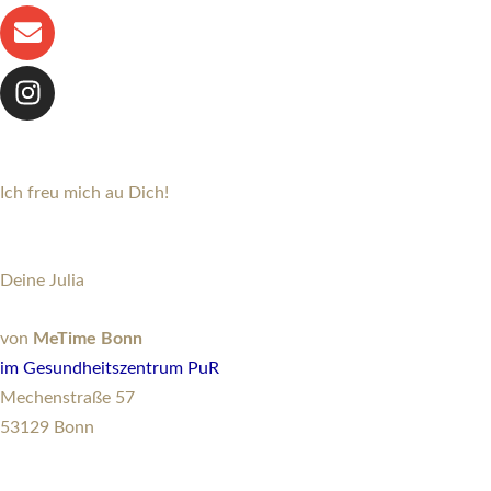
n
s
l
a
d
a
o
g
a
p
p
r
r
p
e
a
-
m
a
l
Ich freu mich au Dich!
t
Deine Julia
von
MeTime Bonn
im
Gesundheitszentrum PuR
Mechenstraße 57
53129 Bonn