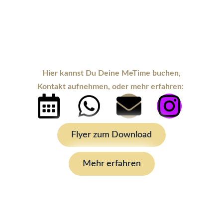
Hier kannst Du Deine MeTime buchen,
Kontakt aufnehmen, oder mehr erfahren:
C
W
E
I
a
h
n
n
Flyer zum Download
l
a
v
s
Mehr erfahren
e
t
e
t
n
s
l
a